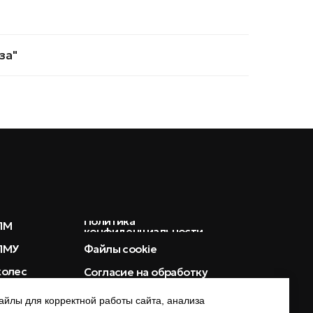
конфиденциальности
Файлы cookie
Согласие на обработку
персональных данных
за"
Реквизиты
ООО «ПРОМПЕНЗА»
ИНН 5826007640
ОГРН 1235800001700
440072, г. Пенза, ул. Антонова, стр.
3и
айлы для корректной работы сайта, анализа