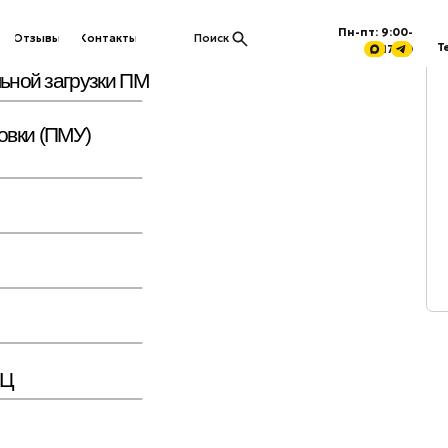
Пн-пт: 9:00-
Отдел продаж
ы
Контакты
Поиск
Технический отде
17:00
загрузки ПМ
Контакты
У вас сроч
ПМУ)
быстрого о
написать н
+7 (933