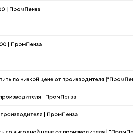
00 | ПромПенза
00 | ПромПенза
ить по низкой цене от производителя |"ПромПе
 производителя | ПромПенза
 производителя | ПромПенза
ть по выгодной цене от производителя | "ПромПе