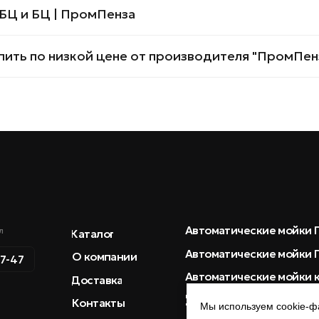
Автоматические мойки ПМ
Каталог
БЦ и БЦ | ПромПенза
Автоматические мойки ПМУ
О компании
Автоматические мойки колес
Доставка
ить по низкой цене от производителя "ПромПен
Конвейерные моечные
Контакты
машины
Химия для очистки деталей
Отзывы
Стенды опрессовки ГБЦ и БЦ
Карта сайта
Барботажные мойки
Аквабластные мойки
Мойки тары
Мы используем cookie-ф