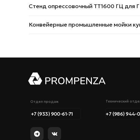
Технический отдел
Отдел продаж
Стенд опрессовочный TT1600 ГЦ для Г
+7 (933) 900-61-71
+7 (986) 944-07-47
Конвейерные промышленные мойки куп
PROM-PENZA58@MAIL.RU
ПРОМПЕНЗА © 2026