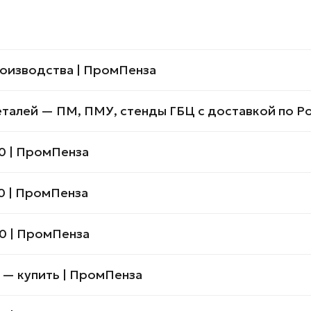
роизводства | ПромПенза
талей — ПМ, ПМУ, стенды ГБЦ с доставкой по Р
0 | ПромПенза
0 | ПромПенза
0 | ПромПенза
 — купить | ПромПенза