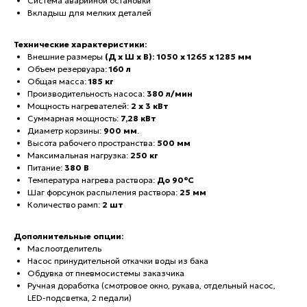
Система аварийной остановки
Вкладыш для мелких деталей
Технические характеристики:
Внешние размеры
(Д х Ш х В): 1050 x 1265 x 1285 мм
Объем резервуара:
160 л
Общая масса:
185
кг
Производительность насоса:
380 л/мин
Мощность нагревателей:
2 х 3
кВт
Суммарная мощность:
7,28 кВт
Диаметр корзины:
900 мм
.
Высота рабочего пространства:
500 мм
Максимальная нагрузка:
250 кг
Питание:
380 В
Температура нагрева раствора:
До 90°С
Шаг форсунок распыления раствора:
25 мм
Количество рамп:
2 шт
Дополнительные опции:
Маслоотделитель
Насос принудительной откачки воды из бака
Обдувка от пневмосистемы заказчика
Ручная доработка (смотровое окно, рукава, отдельный насос,
LED-подсветка, 2 педали)