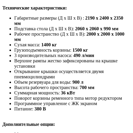
Технические характеристики:
Габаритные размеры (Д х Ш х В) :
2190 х 2400 х 2350
мм
Подставка стола (Д х Ш х В):
2060 х 2060 х 990 мм
Рабочее пространство (Д х Ш х В):
2000 х 2000 х 1000
мм
Сухая масса:
1400 кг
Грузоподъемность корзины:
1500 кг
3 производительных насоса:
490 л/мин
Верхние рампы жестко зафиксированы на крышке
установки
Открывание крышки осуществляется двумя
пневмоцилиндрами
Объем резервуара для воды:
900 л
Высота рабочего пространства:
700 мм
Суммарная мощность:
36 кВт
Поворот корзины ременного типа мотор редуктором
Программное управление с ЖК экраном
Питание:
380 В
Дополнительные опции: